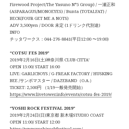
Firewood Project/The Yasuno N°5 Group) / 一瀬正和
(ASPARAGUS/MONOEYES) / Bunta (TOTALFAT) /
BECK(FOUR GET ME A NOTS)
ADV 3,500yen / DOOR 未定 (1ドリンク代別途)
INFO
チッタワークス：044-276-8841(平日12:00 〜19:00)
“COTSU FES 2019”
2019年2月16日(土)神奈川県 CLUB CITTA’
OPEN 15:00/ START 16:00
LIVE: GARLICBOYS / G-FREAK FACTORY / HUSKING
BEE /サンボマスター / DAZEBAND（O.A.）
TICKET: 2,500円 （1/19一般発売開始）
https://www.livetower.info/events/cotsu-fes-2019/
“YOSHI ROCK FESTIVAL 2019”
2019年2月24日(日)東京都 新木場STUDIO COAST
OPEN 11:00/ START 12:00
https://www.yoshirockfestival.com/