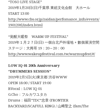
“TOSO LIVE STAGE”
2019年1月20日(日)千葉県 東総文化会館 大ホール
START 13:00
http://www.cbs.or.jp/zaidan/perfomance_info/events/
190120tl/index.html
“覚醒大暖祭 WARM UP FESTIVAL”
2019年１月２７日(日) 一個台北戶外場地 + 數個展演空間
ステージ：大拇哥 19：20～20：00
http://www.wakeupfestival.com.tw/warmupfest/#/
LOW IQ 01 20th Anniversary
“DRUMMERS SESSION”
2019年2月5日(火)東京都 渋谷WWW
OPEN 18:00 / START 19:00
B.Vocal：LOW IQ 01
G.Cho：フルカワユタカ
Drums：福田”TDC”忠章 (FRONTIER
BACKYARD/SCAFULL KING) / 山﨑聖之 (fam/The