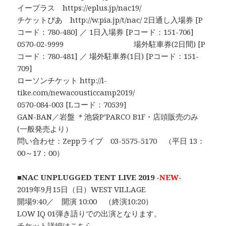
イープラス https://eplus.jp/nac19/
チケットぴあ http://w.pia.jp/t/nac/ 2日通し入場券 [P
コード：780-480] ／ 1日入場券 [Pコード：151-706]
0570-02-9999 場外駐車券(2日間) [P
コード：780-481] ／ 場外駐車券(1日) [Pコード：151-
709]
ローソンチケット http://l-
tike.com/newacousticcamp2019/
0570-084-003 [Lコード：70539]
GAN-BAN／岩盤 ＊池袋P’PARCO B1F・店頭販売のみ
(一般発売より）
問い合わせ：Zeppライブ 03-5575-5170 （平日 13：
00～17：00）
■NAC UNPLUGGED TENT LIVE 2019
-NEW-
2019年9月15日（日）WEST VILLAGE
開場9:40／ 開演 10:00 （終演10:20）
LOW IQ 01弾き語りでの出演となります。
チケット詳細はこちら