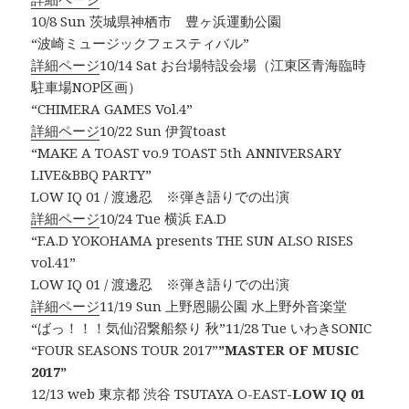
10/8 Sun 茨城県神栖市 豊ヶ浜運動公園
“波崎ミュージックフェスティバル”
詳細ページ
10/14 Sat お台場特設会場（江東区青海臨時
駐車場NOP区画）
“CHIMERA GAMES Vol.4”
詳細ページ
10/22 Sun 伊賀toast
“MAKE A TOAST vo.9 TOAST 5th ANNIVERSARY
LIVE&BBQ PARTY”
LOW IQ 01 / 渡邊忍 ※弾き語りでの出演
詳細ページ
10/24 Tue 横浜 F.A.D
“F.A.D YOKOHAMA presents THE SUN ALSO RISES
vol.41”
LOW IQ 01 / 渡邊忍 ※弾き語りでの出演
詳細ページ
11/19 Sun 上野恩賜公園 水上野外音楽堂
“ばっ！！！気仙沼繋船祭り 秋”11/28 Tue いわきSONIC
“FOUR SEASONS TOUR 2017”
”MASTER OF MUSIC
2017”
12/13 web 東京都 渋谷 TSUTAYA O-EAST
-LOW IQ 01