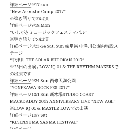
詳細ページ
9/17 sun
“New Acoustic Camp 2017”
※弾き語りでの出演
詳細ページ
9/18 Mon
“いしがきミュージックフェスティバル”
※弾き語りでの出演
詳細ページ
9/23-24 Sat, Sun 岐阜県 中津川公園内特設ス
テージ
“中津川 THE SOLAR BUDOKAN 2017”
※23日の出演 / LOW IQ 01 & THE RHYTHM MAKERSで
の出演です
詳細ページ
9/24 Sun 西條天満公園
“YONEZAWA ROCK FES 2017”
詳細ページ
10/1 Sun 新木場STUDIO COAST
MACKDADDY 20th ANNIVERSARY LIVE “NEW AGE”
※LOW IQ 01 & MASTER LOWでの出演
詳細ページ
10/7 Sat
“KESENNUMA SANMA FESTIVAL”
詳細ページ