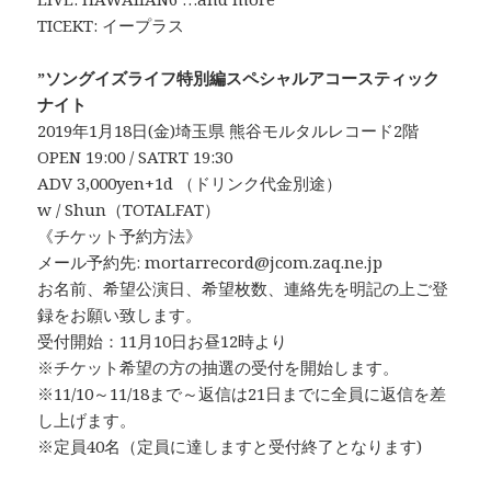
TICEKT: イープラス
”ソングイズライフ特別編スペシャルアコースティック
ナイト
2019年1月18日(金)埼玉県 熊谷モルタルレコード2階
OPEN 19:00 / SATRT 19:30
ADV 3,000yen+1d （ドリンク代金別途）
w / Shun（TOTALFAT）
《チケット予約方法》
メール予約先: mortarrecord@jcom.zaq.ne.jp
お名前、希望公演日、希望枚数、連絡先を明記の上ご登
録をお願い致します。
受付開始：11月10日お昼12時より
※チケット希望の方の抽選の受付を開始します。
※11/10～11/18まで～返信は21日までに全員に返信を差
し上げます。
※定員40名（定員に達しますと受付終了となります)