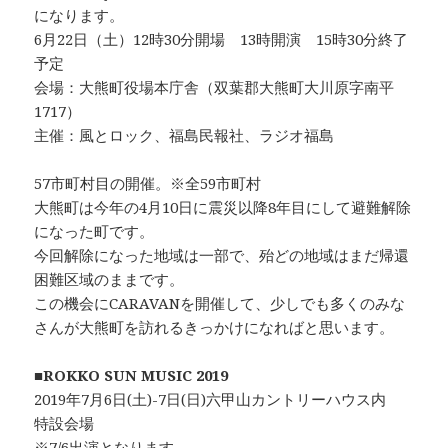
になります。
6月22日（土）12時30分開場 13時開演 15時30分終了
予定
会場：大熊町役場本庁舎（双葉郡大熊町大川原字南平
1717）
主催：風とロック、福島民報社、ラジオ福島
57市町村目の開催。※全59市町村
大熊町は今年の4月10日に震災以降8年目にして避難解除
になった町です。
今回解除になった地域は一部で、殆どの地域はまだ帰還
困難区域のままです。
この機会にCARAVANを開催して、少しでも多くのみな
さんが大熊町を訪れるきっかけになればと思います。
■
ROKKO SUN MUSIC 2019
2019年7月6日(土)-7日(日)六甲山カントリーハウス内
特設会場
※7/6出演となります。