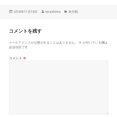
投
作
カ
2018年11月18日
terashima
未分類
稿
成
テ
日:
者
ゴ
リ
コメントを残す
ー
メールアドレスが公開されることはありません。
※
が付いている欄は
必須項目です
コメント
※