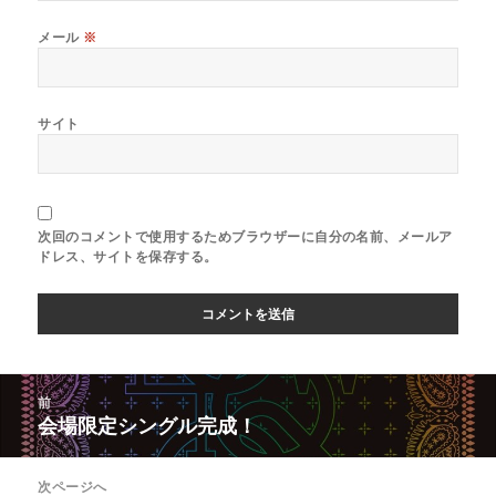
メール
※
サイト
次回のコメントで使用するためブラウザーに自分の名前、メールア
ドレス、サイトを保存する。
投
前
稿
会場限定シングル完成！
前
ナ
の
ビ
投
次ページへ
ゲ