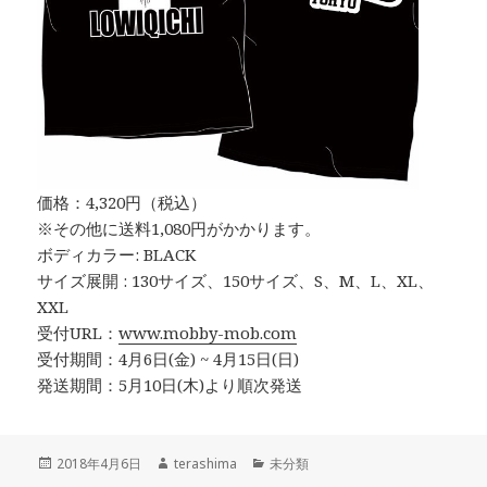
価格：4,320円（税込）
※その他に送料1,080円がかかります。
ボディカラー: BLACK
サイズ展開 : 130サイズ、150サイズ、S、M、L、XL、
XXL
受付URL：
www.mobby-mob.com
受付期間：4月6日(金) ~ 4月15日(日)
発送期間：5月10日(木)より順次発送
投
作
カ
2018年4月6日
terashima
未分類
稿
成
テ