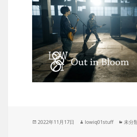
投
作
カ
2022年11月17日
lowiq01stuff
未分
稿
成
テ
日:
者
ゴ