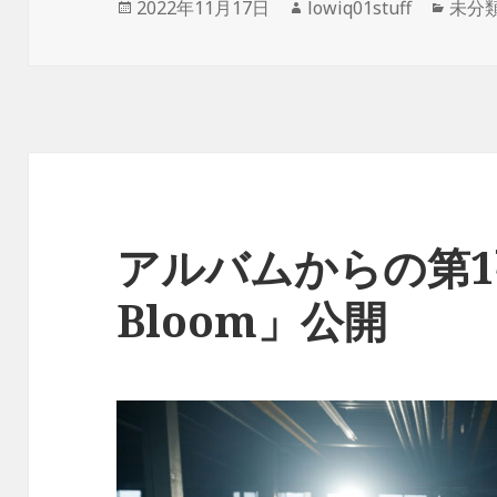
投
作
カ
2022年11月17日
lowiq01stuff
未分
稿
成
テ
日:
者
ゴ
リ
ー
アルバムからの第1弾
Bloom」公開