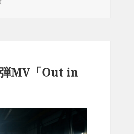
類
MV「Out in