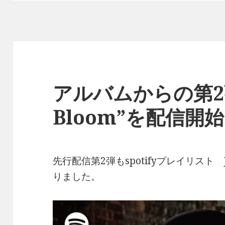
リ
ー
アルバムからの第2弾“
Bloom”を配信開始!
先行配信第2弾もspotifyプレイリスト 
りました。