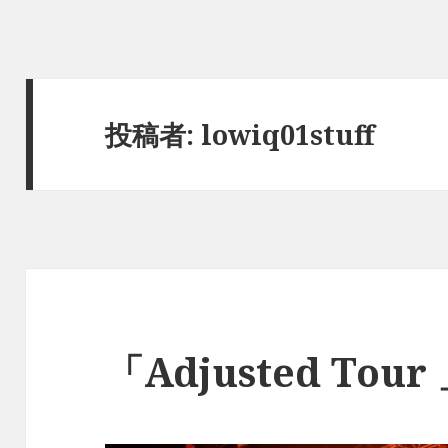
投稿者:
lowiq01stuff
「Adjusted Tou