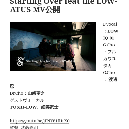
Starting Over feat the LOW-
ATUS MV公開
B.Vocal
：
LOW
IQ 01
G.Cho
：
フル
カワユ
タカ
G.Cho
：
渡邊
忍
Dr.Cho：
山﨑聖之
ゲストヴォーカル
TOSHI-LOW
、
細美武士
https://youtu.be/jFNY81fUrX0
監督: 武藤義明