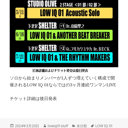
ソロから始まりメンバーが1人ずつ増えていく構成で開
催されるLOW IQ 01ならではの3ヶ月連続ワンマンLIVE
チケット詳細は後日発表
投
作
カ
タ
2024年3月20日
lowiq01stuff
未分類
LOW IQ 01