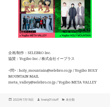
企画/制作：SELEBRO Inc.
協賛：Yogibo Inc. / 株式会社イープラス
<問> : holy_mountain@selebro.co.jp / Yogibo HOLY
MOUNTAIN MAIL
meta_valley@selebro.co.jp / Yogibo META VALLEY
投
作
カ
2023年7月18日
lowiq01stuff
未分類
稿
成
テ
日:
者
ゴ