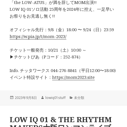
「the LOW-ATUS」が満を辞してMOM出演!!
LOW IQ 01ソロ活動 25周年を2024年に控え、一足早い
お祭りをお見逃し無く!!
オフィシャル先行：9/8（金）18:00 〜 9/24（日）23:59
https://w.pia.jp/t/mom-2023/
チケット一般発売：10/21（土）10:00 ～
▶︎チケットぴあ（Pコード：252-874）
Info. チッタワークス 044-276-8841（平日12:00〜18:00)
イベント特設サイト：
https://mom2023.site
投
作
カ
2023年9月8日
lowiq01stuff
未分類
稿
成
テ
日:
者
ゴ
リ
LOW IQ 01 & THE RHYTHM
ー