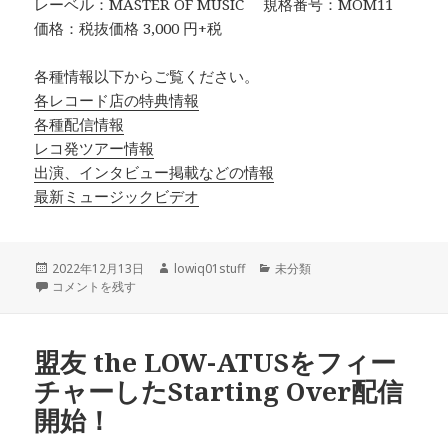
レーベル：MASTER OF MUSIC 規格番号：MOM11
価格：税抜価格 3,000 円+税
各種情報以下からご覧ください。
各レコード店の特典情報
各種配信情報
レコ発ツアー情報
出演、インタビュー掲載などの情報
最新ミュージックビデオ
投
作
カ
2022年12月13日
lowiq01stuff
未分類
稿
LOW IQ 01 9th albumついに発売 ！ に
成
テ
コメントを残す
日:
者
ゴ
リ
ー
盟友 the LOW-ATUSをフィー
チャーしたStarting Over配信
開始！