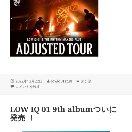
投
作
カ
2022年12月22日
lowiq01stuff
未分類
稿
ADJUSTED TOUR 先行受付２８日開始決定 に
成
テ
コメントを残す
日:
者
ゴ
リ
ー
LOW IQ 01 9th albumついに
発売 ！