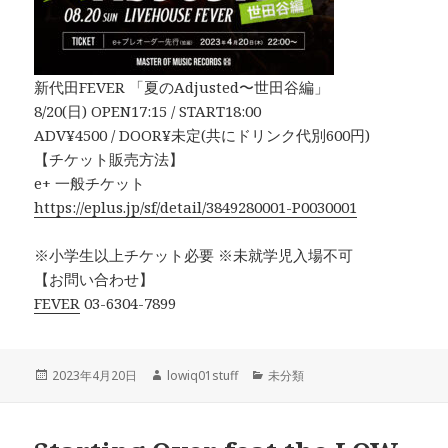
新代田FEVER 「夏のAdjusted〜世田谷編」
8/20(日) OPEN17:15 / START18:00
ADV¥4500 / DOOR¥未定(共にドリンク代別600円)
【チケット販売方法】
e+ 一般チケット
https://eplus.jp/sf/detail/3849280001-P0030001
※小学生以上チケット必要 ※未就学児入場不可
【お問い合わせ】
FEVER
03-6304-7899
投
作
カ
2023年4月20日
lowiq01stuff
未分類
稿
成
テ
日:
者
ゴ
リ
ー