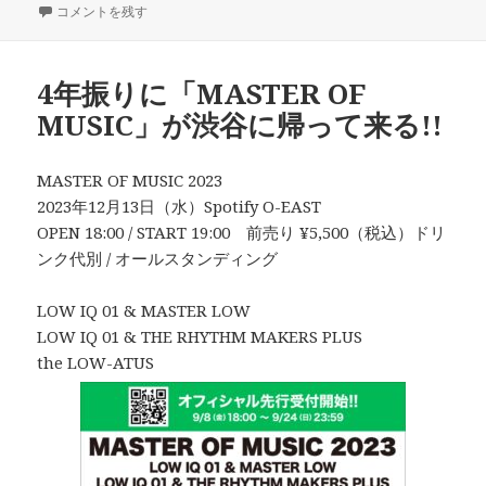
稿
【開催決定】ソロ25周年企画第01弾 LOW IQ 01 アタック25 に
成
テ
グ
コメントを残す
日:
者
ゴ
リ
ー
4年振りに「MASTER OF
MUSIC」が渋谷に帰って来る!!
MASTER OF MUSIC 2023
2023年12月13日（水）Spotify O-EAST
OPEN 18:00 / START 19:00 前売り ¥5,500（税込）ドリ
ンク代別 / オールスタンディング
LOW IQ 01 & MASTER LOW
LOW IQ 01 & THE RHYTHM MAKERS PLUS
the LOW-ATUS