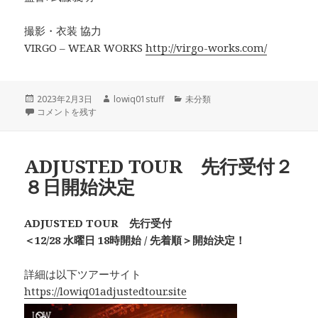
撮影・衣装 協力
VIRGO – WEAR WORKS
http://virgo-works.com/
投
作
カ
2023年2月3日
lowiq01stuff
未分類
稿
Starting Over feat the LOW-ATUS MV公開 に
成
テ
コメントを残す
日:
者
ゴ
リ
ー
ADJUSTED TOUR 先行受付２
８日開始決定
ADJUSTED TOUR 先行受付
＜12/28 水曜日 18時開始 / 先着順＞開始決定！
詳細は以下ツアーサイト
https://lowiq01adjustedtour.site