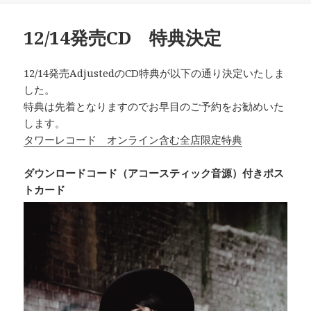
日:
者
ゴ
リ
12/14発売CD 特典決定
ー
12/14発売AdjustedのCD特典が以下の通り決定いたしま
した。
特典は先着となりますのでお早目のご予約をお勧めいた
します。
タワーレコード オンライン含む全店限定特典
ダウンロードコード（アコースティック音源）付きポス
トカード