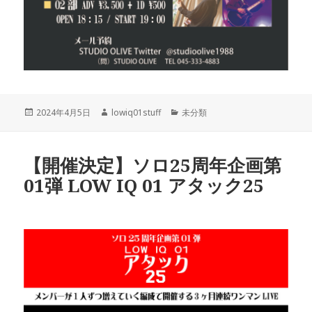
投
作
カ
2024年4月5日
lowiq01stuff
未分類
稿
成
テ
日:
者
ゴ
リ
【開催決定】ソロ25周年企画第
ー
01弾 LOW IQ 01 アタック25