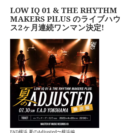
リ
LOW IQ 01 & THE RHYTHM
ー
MAKERS PlLUS のライブハウ
ス2ヶ月連続ワンマン決定!
FAD横浜 夏のAdjusted〜横浜編