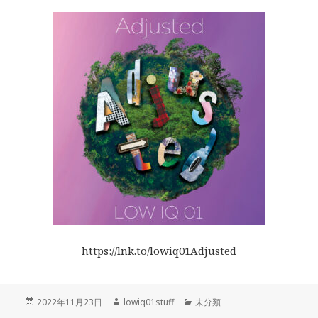
https://lnk.to/lowiq01Adjusted
投
作
カ
2022年11月23日
lowiq01stuff
未分類
稿
成
テ