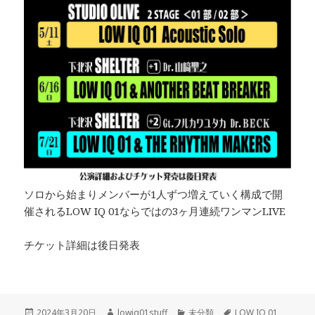
ソロから始まりメンバーが1人ずつ増えていく構成で開
催されるLOW IQ 01ならではの3ヶ月連続ワンマンLIVE
チケット詳細は後日発表
投
作
カ
タ
2024年3月20日
lowiq01stuff
未分類
LOW IQ 01