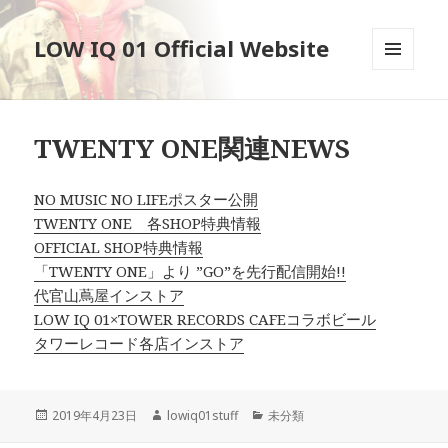
LOW IQ 01 Official Website
メニュ
ーとウ
ィジェ
ット
TWENTY ONE関連NEWS
NO MUSIC NO LIFEポスター公開
TWENTY ONE 各SHOP特典情報
OFFICIAL SHOP特典情報
「TWENTY ONE」より ”GO”を先行配信開始!!
代官山蔦屋インストア
LOW IQ 01×TOWER RECORDS CAFEコラボビール
タワーレコード各店インストア
投
作
カ
2019年4月23日
lowiq01stuff
未分類
稿
成
テ