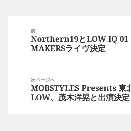
投
稿
前
Northern19とLOW IQ 01
ナ
前
MAKERSライヴ決定
ビ
の
ゲ
投
ー
稿:
シ
次ページへ
ョ
MOBSTYLES Presents
次
ン
LOW、茂木洋晃と出演決定
の
投
稿: