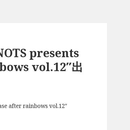
OTS presents
nbows vol.12″出
 after rainbows vol.12″