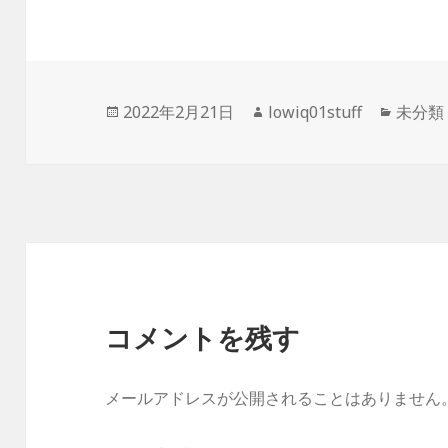
投
作
カ
2022年2月21日
lowiq01stuff
未分類
稿
成
テ
日:
者
ゴ
リ
ー
コメントを残す
メールアドレスが公開されることはありません