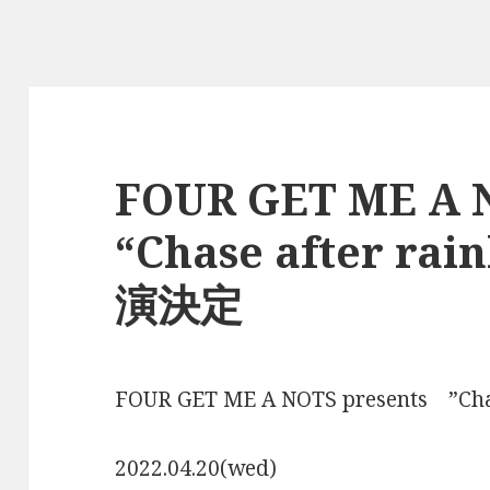
FOUR GET ME A N
“Chase after rai
演決定
FOUR GET ME A NOTS presents ”Chase
2022.04.20(wed)