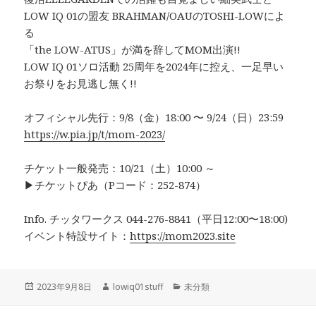
LOW IQ 01の盟友 BRAHMAN/OAUのTOSHI-LOWによ
る
「the LOW-ATUS」が満を辞してMOM出演!!
LOW IQ 01ソロ活動 25周年を2024年に控え、一足早い
お祭りをお見逃し無く!!
オフィシャル先行：9/8（金）18:00 〜 9/24（日）23:59
https://w.pia.jp/t/mom-2023/
チケット一般発売：10/21（土）10:00 ～
▶︎チケットぴあ（Pコード：252-874）
Info. チッタワークス 044-276-8841（平日12:00〜18:00)
イベント特設サイト：
https://mom2023.site
投
作
カ
2023年9月8日
lowiq01stuff
未分類
稿
成
テ
日:
者
ゴ
投